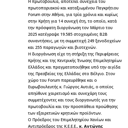
Η πρωτοβουλία, αποτελεί συνέχεια του
πρωτοποριακού και καταξιωμένου Παγκρήτιου
Forum στην Αθήνα, για τρία χρόνια και κυρίως
στην Κρήτη για 14 συνεχή έτη, το οποίο, κατά
την πρόσφατη διοργάνωση τον Μάρτιο του
2025 κατέγραψε 19.585 στοχευμένες B2B
συναντήσεις, με τη συμμετοχή 249 ξενοδοχείων
και 255 παραγωγών και βιοτεχνών.
Η διοργάνωση είχε τη στήριξη της Περιφέρειας
Κρήτης και της Κεντρικής Ένωσης Επιμελητηρίων
Ελλάδος και πραγματοποιήθηκε υπό την αιγίδα
της Πρεσβείας της Ελλάδας στο Βέλγιο. Στον
χώρο του Forum παρευρέθηκε και ο
Ευρωβουλευτής κ. Γιώργος Αυτιάς, ο οποίος
απηύθυνε χαιρετισμό και συνεχάρη τους
συμμετέχοντες και τους διοργανωτές για την
πρωτοβουλία και την προσπάθεια προώθησης
των εξαιρετικών κρητικών προϊόντων.
Ο Πρόεδρος του Επιμελητηρίου Χανίων και
Αντιπρόεδρος της Κ.Ε.Ε.Ε.,
κ. Αντώνης