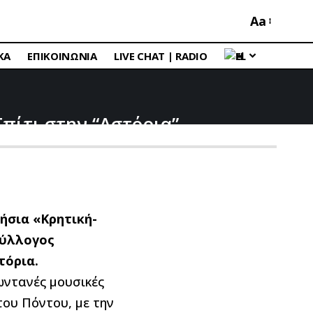
Aa
ΚΑ
ΕΠΙΚΟΙΝΩΝΙΑ
LIVE CHAT | RADIO
EL
πίτι στην “Αστόρια”
ήσια «Κρητική-
Σύλλογος
τόρια.
ωντανές μουσικές
του Πόντου, με την