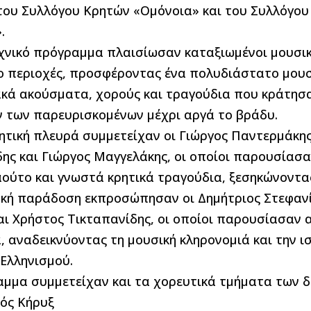
του Συλλόγου Κρητών «Ομόνοια» και του Συλλόγου
.
χνικό πρόγραμμα πλαισίωσαν καταξιωμένοι μουσικ
ο περιοχές, προσφέροντας ένα πολυδιάστατο μουσι
κά ακούσματα, χορούς και τραγούδια που κράτησα
 των παρευρισκομένων μέχρι αργά το βράδυ.
ητική πλευρά συμμετείχαν οι Γιώργος Παντερμάκης
ης και Γιώργος Μαγγελάκης, οι οποίοι παρουσίασ
αούτο και γνωστά κρητικά τραγούδια, ξεσηκώνοντας
ακή παράδοση εκπροσώπησαν οι Δημήτριος Στεφανί
αι Χρήστος Τικταπανίδης, οι οποίοι παρουσίασαν 
 αναδεικνύοντας τη μουσική κληρονομιά και την ι
Ελληνισμού.
μμα συμμετείχαν και τα χορευτικά τμήματα των δ
κός Κήρυξ