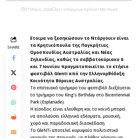
27 Μαΐου 2026
Δεν υπάρχουν Σχόλια
1 Min Read
Ετοιμα να ξεσηκώσουν το Ντάργουιν είναι
τα Κρητικόπουλα της Παγκρήτιας
SHARE
Ομοσπονδίας Αυστραλίας και Νέας
Ζηλανδίας, καθώς το σαββατοκύριακο 6
και 7 Ιουνίου πραγματοποιείται το ετήσιο
φεστιβάλ Glenti από την Ελληνορθόδοξη
Κοινότητα Βόρειας Αυστραλίας.
Το επετειακό τριήμερο του φεστιβάλ διεξάγεται
το τριήμερο του King’s Birthday στο Bicentennial
Park (Esplanade).
Η είσοδος είναι ελεύθερη και το κοινό μπορεί
να απολαύσει ελληνικά εδέσματα, μουσική,
χορό και παραδοσιακή διασκέδαση.
Το GleNTi αποτελεί κορυφαίο πολιτιστικό
γεγονός της περιοχής, με πλήθος κόσμου να