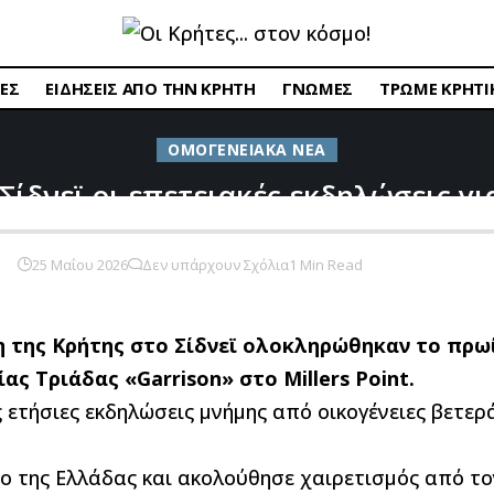
ΕΣ
ΕΙΔΗΣΕΙΣ ΑΠΟ ΤΗΝ ΚΡΗΤΗ
ΓΝΩΜΕΣ
ΤΡΩΜΕ ΚΡΗΤΙ
ΟΜΟΓΕΝΕΙΑΚΑ ΝΕΑ
ίδνεϊ οι επετειακές εκδηλώσεις γι
25 Μαΐου 2026
Δεν υπάρχουν Σχόλια
1 Min Read
η της Κρήτης στο Σίδνεϊ ολοκληρώθηκαν το πρω
ας Τριάδας «Garrison» στο Millers Point.
τις ετήσιες εκδηλώσεις μνήμης από οικογένειες βε
μνο της Ελλάδας και ακολούθησε χαιρετισμός από τ