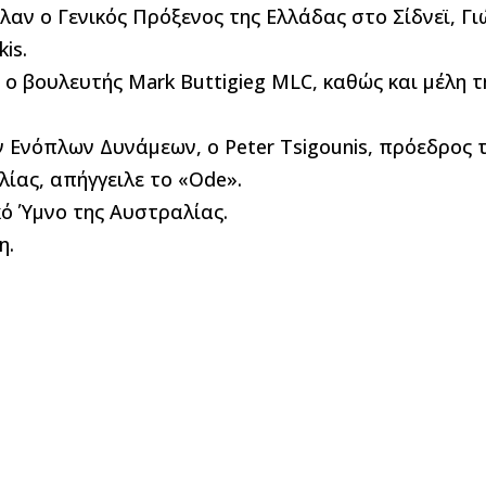
αν ο Γενικός Πρόξενος της Ελλάδας στο Σίδνεϊ, Γι
is.
 βουλευτής Mark Buttigieg MLC, καθώς και μέλη τ
ν Ενόπλων Δυνάμεων, ο Peter Tsigounis, πρόεδρος
ίας, απήγγειλε το «Ode».
κό Ύμνο της Αυστραλίας.
η.