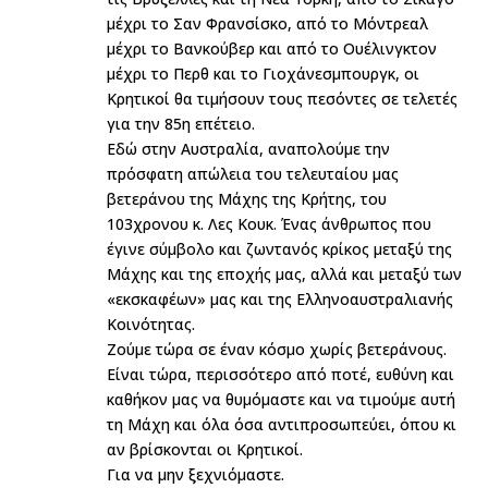
μέχρι το Σαν Φρανσίσκο, από το Μόντρεαλ
μέχρι το Βανκούβερ και από το Ουέλινγκτον
μέχρι το Περθ και το Γιοχάνεσμπουργκ, οι
Κρητικοί θα τιμήσουν τους πεσόντες σε τελετές
για την 85η επέτειο.
Εδώ στην Αυστραλία, αναπολούμε την
πρόσφατη απώλεια του τελευταίου μας
βετεράνου της Μάχης της Κρήτης, του
103χρονου κ. Λες Κουκ. Ένας άνθρωπος που
έγινε σύμβολο και ζωντανός κρίκος μεταξύ της
Μάχης και της εποχής μας, αλλά και μεταξύ των
«εκσκαφέων» μας και της Ελληνοαυστραλιανής
Κοινότητας.
Ζούμε τώρα σε έναν κόσμο χωρίς βετεράνους.
Είναι τώρα, περισσότερο από ποτέ, ευθύνη και
καθήκον μας να θυμόμαστε και να τιμούμε αυτή
τη Μάχη και όλα όσα αντιπροσωπεύει, όπου κι
αν βρίσκονται οι Κρητικοί.
Για να μην ξεχνιόμαστε.