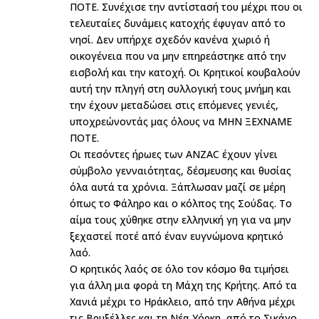
ΠΟΤΕ. Συνέχισε την αντίστασή του μέχρι που οι
τελευταίες δυνάμεις κατοχής έφυγαν από το
νησί. Δεν υπήρχε σχεδόν κανένα χωριό ή
οικογένεια που να μην επηρεάστηκε από την
εισβολή και την κατοχή. Οι Κρητικοί κουβαλούν
αυτή την πληγή στη συλλογική τους μνήμη και
την έχουν μεταδώσει στις επόμενες γενιές,
υποχρεώνοντάς μας όλους να ΜΗΝ ΞΕΧΝΑΜΕ
ΠΟΤΕ.
Οι πεσόντες ήρωες των ANZAC έχουν γίνει
σύμβολο γενναιότητας, δέσμευσης και θυσίας
όλα αυτά τα χρόνια. Ξάπλωσαν μαζί σε μέρη
όπως το Φάληρο και ο κόλπος της Σούδας. Το
αίμα τους χύθηκε στην ελληνική γη για να μην
ξεχαστεί ποτέ από έναν ευγνώμονα κρητικό
λαό.
Ο κρητικός λαός σε όλο τον κόσμο θα τιμήσει
για άλλη μια φορά τη Μάχη της Κρήτης. Από τα
Χανιά μέχρι το Ηράκλειο, από την Αθήνα μέχρι
τις Βρυξέλλες και τη Νέα Υόρκη, από το Σικάγο