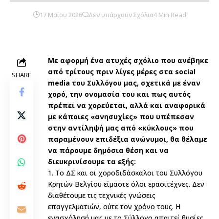
17 Μαΐου 2026
Δεν υπάρχουν Σχόλια
4 Min Read
Με αφορμή ένα ατυχές σχόλιο που ανέβηκε
από τρίτους πριν λίγες μέρες στα social
SHARE
media του Συλλόγου μας, σχετικά με έναν
χορό, την ονομασία του και πως αυτός
πρέπει να χορεύεται, αλλά και αναφορικά
με κάποιες «ανησυχίες» που υπέπεσαν
στην αντίληψή μας από «κύκλους» που
παραμένουν επιδέξια ανώνυμοι, θα θέλαμε
να πάρουμε δημόσια θέση και να
διευκρινίσουμε τα εξής:
1. Το ΔΣ και οι χοροδιδάσκαλοι του Συλλόγου
Κρητών Βελγίου είμαστε όλοι ερασιτέχνες. Δεν
διαθέτουμε τις τεχνικές γνώσεις
επαγγελματιών, ούτε τον χρόνο τους. Η
ενασχόλησή μας με το Σύλλογο απαιτεί θυσίες