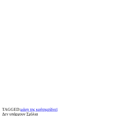
TAGGED:
μάχη της κρήτης
σίδνεϊ
Δεν υπάρχουν Σχόλια