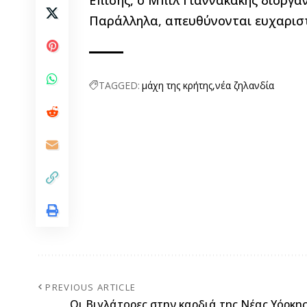
Επίσης, ο Μπιλ Γιαννακάκης διοργά
Παράλληλα, απευθύνονται ευχαριστ
TAGGED:
μάχη της κρήτης
νέα ζηλανδία
PREVIOUS ARTICLE
Οι Βιγλάτορες στην καρδιά της Νέας Υόρκης