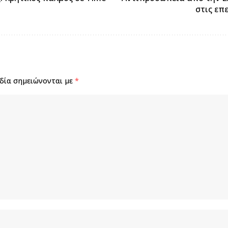
στις επ
δία σημειώνονται με
*