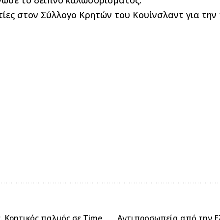
νωσε το δείπνο καλωσορίσματος.
ίες στον Σύλλογο Κρητών του Κουίνσλαντ για την 
. Κρητικός παλμός σε Time
Αντιπροσωπεία από την Ε